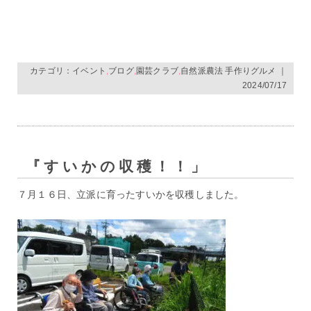
カテゴリ：
イベント
,
ブログ
,
園芸クラブ
,
自然派農法 手作りグルメ
｜
2024/07/17
『すいかの収穫！！」
７月１６日、立派に育ったすいかを収穫しました。