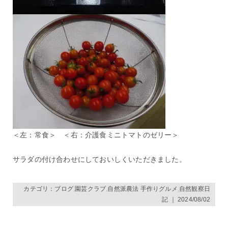
＜左：常食＞ ＜右：介護食ミニトマトのゼリー＞
サラダの付け合わせにしておいしくいただきました。
カテゴリ：
ブログ
,
園芸クラブ
,
自然派農法 手作りグルメ
,
自然観察日
記
｜ 2024/08/02