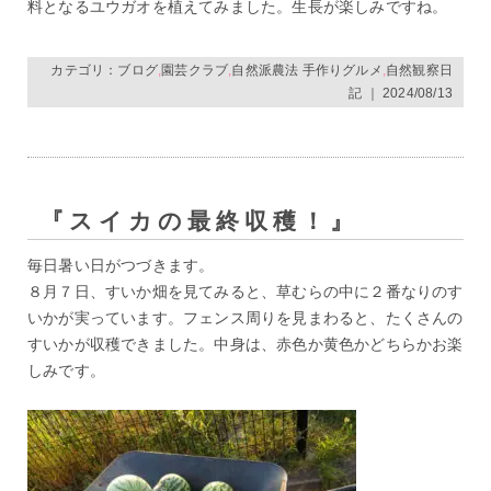
料となるユウガオを植えてみました。生長が楽しみですね。
カテゴリ：
ブログ
,
園芸クラブ
,
自然派農法 手作りグルメ
,
自然観察日
記
｜ 2024/08/13
『スイカの最終収穫！』
毎日暑い日がつづきます。
８月７日、すいか畑を見てみると、草むらの中に２番なりのす
いかが実っています。フェンス周りを見まわると、たくさんの
すいかが収穫できました。中身は、赤色か黄色かどちらかお楽
しみです。