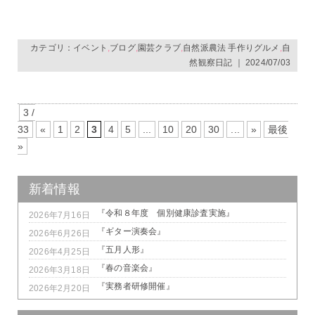
カテゴリ：
イベント
,
ブログ
,
園芸クラブ
,
自然派農法 手作りグルメ
,
自
然観察日記
｜ 2024/07/03
3 /
33
«
1
2
3
4
5
...
10
20
30
...
»
最後
»
新着情報
『令和８年度 個別健康診査実施』
2026年7月16日
『ギター演奏会』
2026年6月26日
『五月人形』
2026年4月25日
『春の音楽会』
2026年3月18日
『実務者研修開催』
2026年2月20日