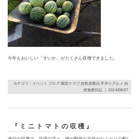
今年もおいしい「すいか」がたくさん収穫できました。
カテゴリ：
イベント
,
ブログ
,
園芸クラブ
,
自然派農法 手作りグルメ
,
自
然観察日記
｜ 2024/08/07
『ミニトマトの収穫』
連日の猛暑で、花壇の花々、畑の野菜の元気がなくなり心配し