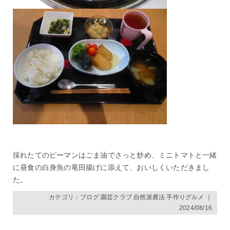
採れたてのピーマンはごま油でさっと炒め、ミニトマトと一緒
に昼食の白身魚の竜田揚げに添えて、おいしくいただきまし
た。
カテゴリ：
ブログ
,
園芸クラブ
,
自然派農法 手作りグルメ
｜
2024/08/16