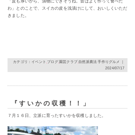
「皮も厚いから、漬物にできそうね。昔はよく作って食べた
わ」とのことで、スイカの皮を浅漬けにして、おいしくいただ
きました。
カテゴリ：
イベント
,
ブログ
,
園芸クラブ
,
自然派農法 手作りグルメ
｜
2024/07/17
『すいかの収穫！！」
７月１６日、立派に育ったすいかを収穫しました。