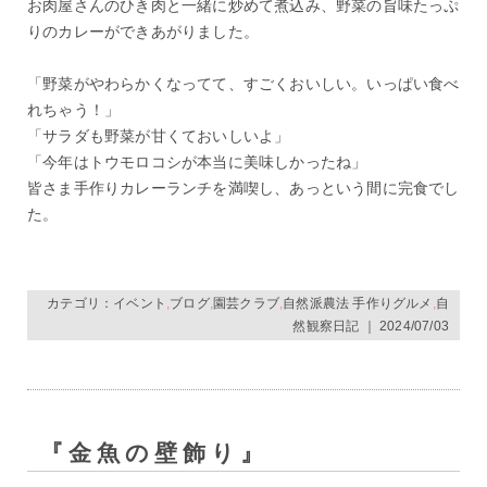
お肉屋さんのひき肉と一緒に炒めて煮込み、野菜の旨味たっぷ
りのカレーができあがりました。
「野菜がやわらかくなってて、すごくおいしい。いっぱい食べ
れちゃう！」
「サラダも野菜が甘くておいしいよ」
「今年はトウモロコシが本当に美味しかったね」
皆さま手作りカレーランチを満喫し、あっという間に完食でし
た。
カテゴリ：
イベント
,
ブログ
,
園芸クラブ
,
自然派農法 手作りグルメ
,
自
然観察日記
｜ 2024/07/03
『金魚の壁飾り』