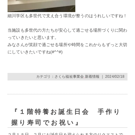
細川学区も多世代で支え合う環境が整うのはうれしいですね！
当施設も多世代の方たちが安心して過ごせる場所づくりに関わ
っていきたいと思います。
みなさんが笑顔で過ごせる場所や時間をこれからもずっと大切
にしていきたいですね(#^^#)
カテゴリ：
さくら福祉事業会
,
新着情報
｜ 2024/02/18
『１階特養お誕生日会 手作り
握り寿司でお祝い』
２月１５日、２月にお誕生日を迎えられる方のリクエストで