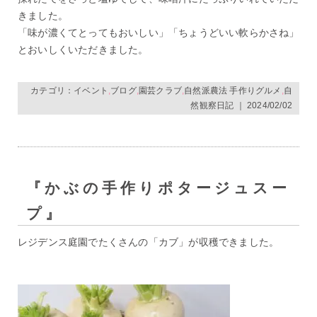
きました。
「味が濃くてとってもおいしい」「ちょうどいい軟らかさね」
とおいしくいただきました。
カテゴリ：
イベント
,
ブログ
,
園芸クラブ
,
自然派農法 手作りグルメ
,
自
然観察日記
｜ 2024/02/02
『かぶの手作りポタージュスー
プ』
レジデンス庭園でたくさんの「カブ」が収穫できました。