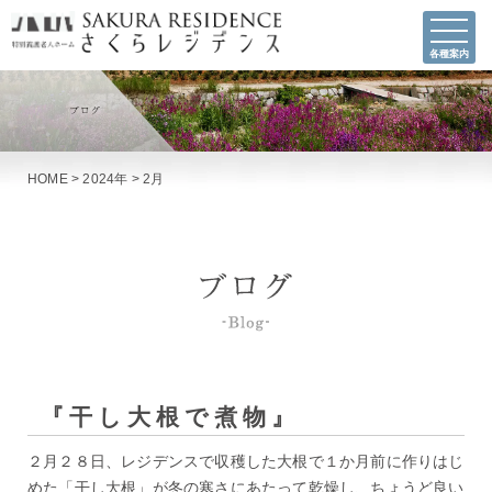
各種案内
HOME
>
2024年
>
2月
『干し大根で煮物』
２月２８日、レジデンスで収穫した大根で１か月前に作りはじ
めた「干し大根」が冬の寒さにあたって乾燥し、ちょうど良い