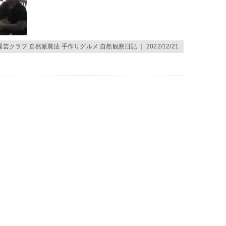
園芸クラブ
,
自然派農法 手作りグルメ
,
自然観察日記
｜ 2022/12/21