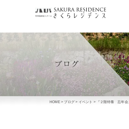
HOME
>
ブログ
>
イベント
>
『２階特養 忘年会