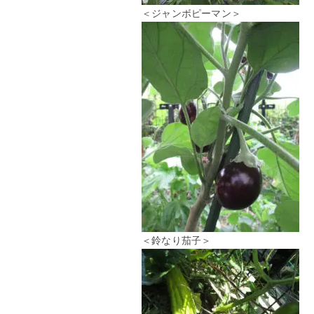
＜ジャンボピーマン＞
＜鈴なり茄子＞