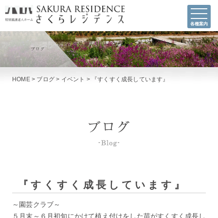
各種案内
HOME
>
ブログ
>
イベント
>
『すくすく成長しています』
『すくすく成長しています』
～園芸クラブ～
５月末～６月初旬にかけて植え付けをした苗がすくすく成長し