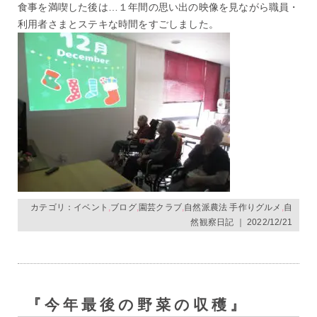
食事を満喫した後は…１年間の思い出の映像を見ながら職員・
利用者さまとステキな時間をすごしました。
カテゴリ：
イベント
,
ブログ
,
園芸クラブ
,
自然派農法 手作りグルメ
,
自
然観察日記
｜ 2022/12/21
『今年最後の野菜の収穫』