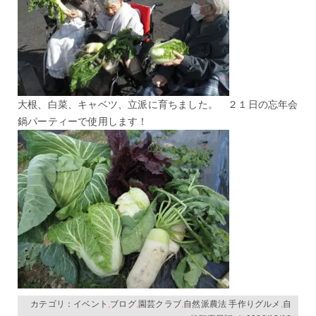
大根、白菜、キャベツ、立派に育ちました。 ２１日の忘年会
鍋パーティーで使用します！
カテゴリ：
イベント
,
ブログ
,
園芸クラブ
,
自然派農法 手作りグルメ
,
自