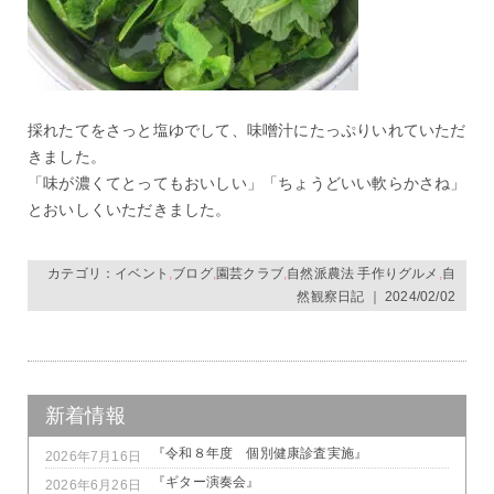
採れたてをさっと塩ゆでして、味噌汁にたっぷりいれていただ
きました。
「味が濃くてとってもおいしい」「ちょうどいい軟らかさね」
とおいしくいただきました。
カテゴリ：
イベント
,
ブログ
,
園芸クラブ
,
自然派農法 手作りグルメ
,
自
然観察日記
｜ 2024/02/02
新着情報
『令和８年度 個別健康診査実施』
2026年7月16日
『ギター演奏会』
2026年6月26日