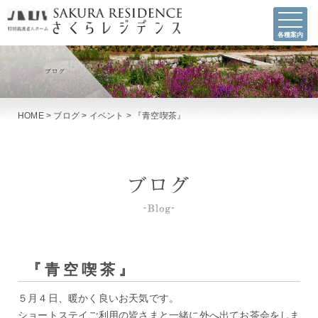
各種案内
HOME
>
ブログ
>
イベント
>
『青空喫茶』
『青空喫茶』
５月４日、暖かく良いお天気です。
ショートステイご利用の皆さまと一緒に外へ出てお茶会をしま