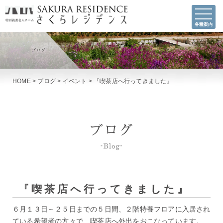
各種案内
HOME
>
ブログ
>
イベント
>
『喫茶店へ行ってきました』
『喫茶店へ行ってきました』
６月１３日～２５日までの５日間、２階特養フロアに入居され
ている希望者の方々で、喫茶店へ外出をおこなっています。