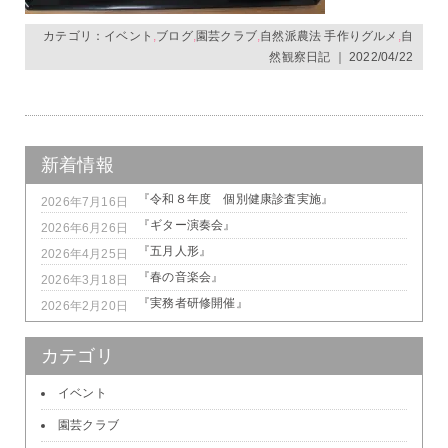
カテゴリ：
イベント
,
ブログ
,
園芸クラブ
,
自然派農法 手作りグルメ
,
自
然観察日記
｜ 2022/04/22
新着情報
『令和８年度 個別健康診査実施』
2026年7月16日
『ギター演奏会』
2026年6月26日
『五月人形』
2026年4月25日
『春の音楽会』
2026年3月18日
『実務者研修開催』
2026年2月20日
カテゴリ
イベント
園芸クラブ