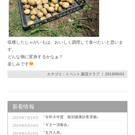
収穫したじゃがいもは、おいしく調理して食べたいと思いま
す。
どんな物に変身するかなぁ？
楽しみです
カテゴリ：
イベント
,
園芸クラブ
｜ 2018/06/01
新着情報
『令和８年度 個別健康診査実施』
2026年7月16日
『ギター演奏会』
2026年6月26日
『五月人形』
2026年4月25日