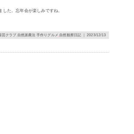
ました。忘年会が楽しみですね。
園芸クラブ
,
自然派農法 手作りグルメ
,
自然観察日記
｜ 2023/12/13