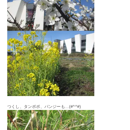
つくし、タンポポ、パンジーも…(#^^#)