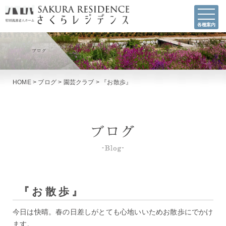
各種案内
HOME
>
ブログ
>
園芸クラブ
>
『お散歩』
『お散歩』
今日は快晴。春の日差しがとても心地いいためお散歩にでかけ
ます。