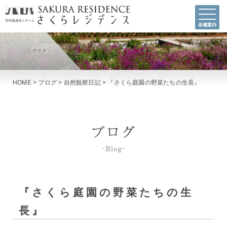
各種案内
HOME
>
ブログ
>
自然観察日記
>
『さくら庭園の野菜たちの生長』
『さくら庭園の野菜たちの生
長』