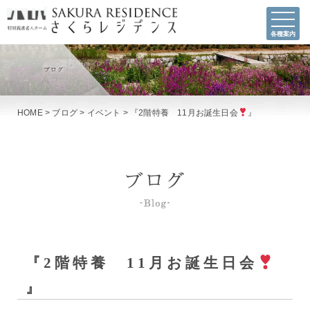
各種案内
HOME
>
ブログ
>
イベント
>
『2階特養 11月お誕生日会
』
『2階特養 11月お誕生日会
』