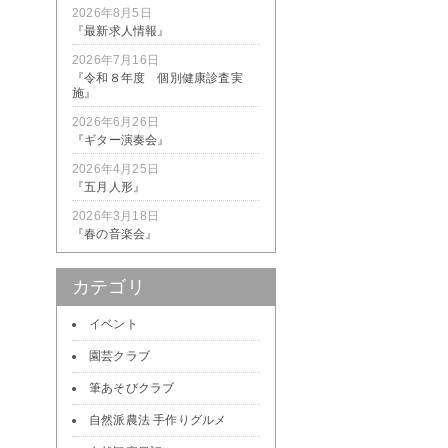
2026年8月5日
『最新求人情報』
2026年7月16日
『令和８年度 個別健康診査実
施』
2026年6月26日
『ギター演奏会』
2026年4月25日
『五月人形』
2026年3月18日
『春の音楽会』
カテゴリ
イベント
園芸クラブ
筆あそびクラブ
自然派農法 手作りグルメ