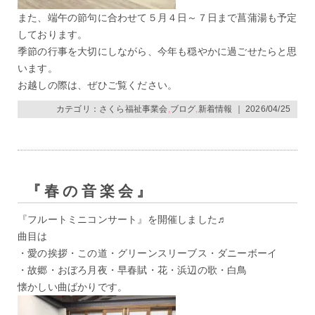
また、端午の節句に合わせて５月４日～７日まで菖蒲湯も予定
しております。
季節の行事を大切にしながら、今年も穏やかに過ごせたらと思
います。
お越しの際は、ぜひご覧ください。
カテゴリ：
さくら福祉事業会
,
ブログ
,
新着情報
｜ 2026/04/25
『春の音楽会』
『フルートミニコンサート』を開催しました♬
曲目は
・愛の挨拶・この道・グリーンスリーブス・ダニーボーイ
・故郷・おぼろ月夜・早春賦・花・浜辺の歌・白鳥
懐かしい曲ばかりです。