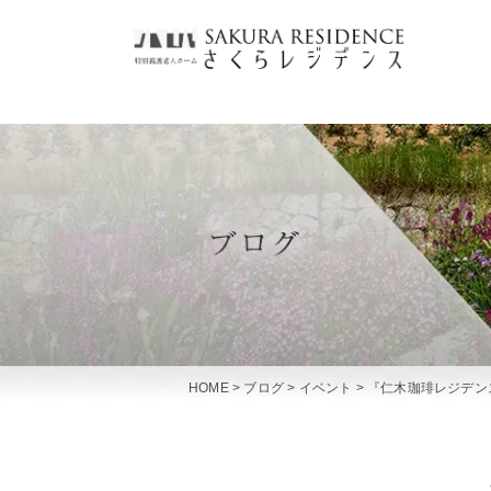
HOME
>
ブログ
>
イベント
>
『仁木珈琲レジデン